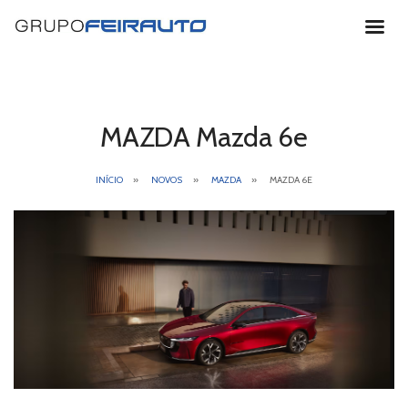
Horário de
Funcionamento
MAZDA Mazda 6e
VENDAS:
INÍCIO
NOVOS
MAZDA
MAZDA 6E
Segunda a Sexta:
Sábado:
PÓS-VENDA E PEÇAS:
Segunda a Sexta:
*Exceto de 15 jul a 15 set e feriados.
Santa Maria da Feira