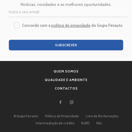
Notícias, novidades e as melhores oportunidades.
Concordo com a
politica de privacidade
do Grupo Feirauto
SUBSCREVER
QUEM SOMOS
QUALIDADE E AMBIENTE
CONTACTOS
©
Grupo Feirauto
Política de Privacidade
Livro de Reclamações
Intermediação de crédito
RGPD
RAL
Desenvolvido por Lendarius