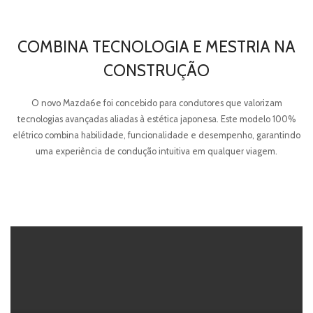
COMBINA TECNOLOGIA E MESTRIA NA
Tel.:
CONSTRUÇÃO
Fax:
Email:
feirauto@feirauto.pt
O novo Mazda6e foi concebido para condutores que valorizam
tecnologias avançadas aliadas à estética japonesa. Este modelo 100%
elétrico combina habilidade, funcionalidade e desempenho, garantindo
uma experiência de condução intuitiva em qualquer viagem.
Tel.:
Fax:
Email:
martinsdesa@feirauto.pt
Tel.:
Fax:
Email:
martinsdesa@feirauto.pt
Aveiro