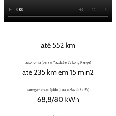
Tel.:
Fax:
Email:
feirauto@feirauto.pt
até 552 km
Tel.:
Fax:
autonomia (para o Mazda6e EV Long Range)
Email:
martinsdesa@feirauto.pt
até 235 km em 15 min2
carregamento rápido (para o Mazda6e EV)
68,8/80 kWh