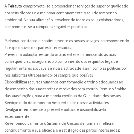
A
Feirauto
compromete-se a proporcionar serviços de superior qualidade
aos seus clientes e a melhorar continuamente o seu desempenho
ambiental. Na sua afirmação, envolvendo todos os seus colaboradores,
compromete-se a cumprir os seguintes princípios:
Tel.:
Fax:
Melhorar constante e continuamente os nossos serviços, correspondendo
Email:
feirauto@feirauto.pt
às expectativas das partes interessadas;
Prevenir a poluição, evitando os acidentes e minimizando as suas
consequências, assegurando o cumprimento dos requisitos legais e
Tel.:
Fax:
regulamentares aplicáveis à nossa actividade assim como as políticas por
Email:
martinsdesa@feirauto.pt
nós subscritas ultrapassando-os sempre que possível;
Disponibilizar recursos humanos com formação e treino adequados ao
desempenho das suas tarefas e motivados para contribuírem, no âmbito
das suas funções, para a melhoria contínua da Qualidade dos nossos
Tel.:
Fax:
Serviços e do desempenho Ambiental das nossas actividades;
Email:
martinsdesa@feirauto.pt
Divulgar internamente a presente política e disponibilizá-la
externamente;
Rever periodicamente o Sistema de Gestão de forma a melhorar
Aveiro
continuamente a sua eficácia e a satisfação das partes interessadas;