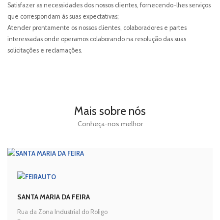
Satisfazer as necessidades dos nossos clientes, fornecendo-lhes serviços
que correspondam às suas expectativas;
Atender prontamente os nossos clientes, colaboradores e partes
interessadas onde operamos colaborando na resolução das suas
Tel.:
Fax:
solicitações e reclamações.
Email:
feirauto@feirauto.pt
Mais sobre nós
Tel.:
Fax:
Conheça-nos melhor
Email:
martinsdesa@feirauto.pt
SANTA MARIA DA FEIRA
Rua da Zona Industrial do Roligo