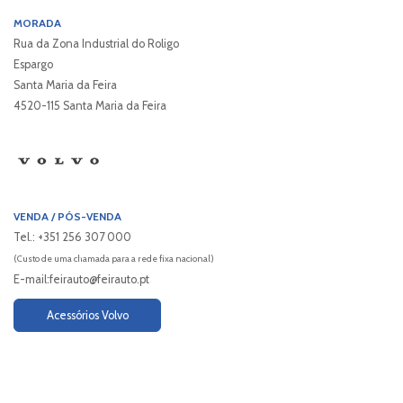
MORADA
Rua da Zona Industrial do Roligo
Espargo
Tel.:
Santa Maria da Feira
Fax:
4520-115 Santa Maria da Feira
Email:
feirauto@feirauto.pt
Tel.:
Fax:
VENDA / PÓS-VENDA
Email:
martinsdesa@feirauto.pt
Tel.: +351 256 307 000
(Custo de uma chamada para a rede fixa nacional)
E-mail:feirauto@feirauto.pt
Tel.:
Fax:
Acessórios Volvo
Email:
martinsdesa@feirauto.pt
Aveiro