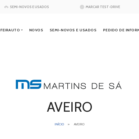
SEMI-NOVOS E USADOS
MARCAR TEST-DRIVE
 FEIRAUTO
NOVOS
SEMI-NOVOS E USADOS
PEDIDO DE INFO
Quem somos
Vendas Autom
Qualidade e Ambiente
Marcação de 
Marcação de 
Peças e Acess
Pós-Venda
AVEIRO
INÍCIO
AVEIRO