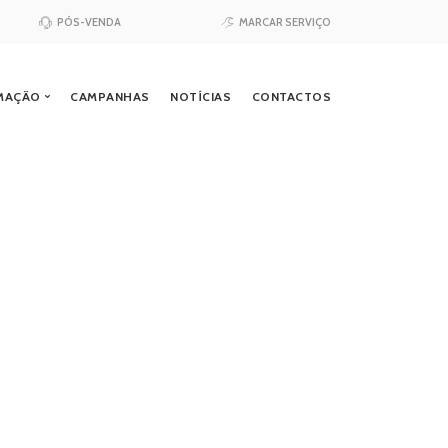
PÓS-VENDA
MARCAR SERVIÇO
Horário de Funcionamento
RMAÇÃO
CAMPANHAS
NOTÍCIAS
CONTACTOS
VENDAS:
Segunda a Sexta:
óveis
Sábado:
Test-drive
Serviço »
PÓS-VENDA E PEÇAS:
órios
Segunda a Sexta:
*Exceto de 15 jul a 15 set e feriados.
Santa Maria da Feira