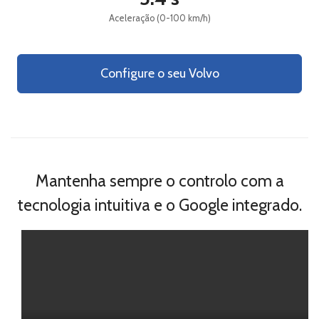
Aceleração (0-100 km/h)
Tel.:
Fax:
Configure o seu Volvo
Email:
feirauto@feirauto.pt
Tel.:
Fax:
Mantenha sempre o controlo com a
Email:
martinsdesa@feirauto.pt
tecnologia intuitiva e o Google integrado.