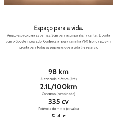
Tel.:
Espaço para a vida.
Fax:
Amplo espaço para as pernas. Som para acompanhar a cantar. E conta
Email:
feirauto@feirauto.pt
com o Google integrado. Conheça a nossa carrinha V60 híbrida plug-in,
pronta para todas as surpresas que a vida lhe reserva.
Tel.:
Fax:
Email:
martinsdesa@feirauto.pt
98 km
Autonomia elétrica (Até)
2.1L/100km
Tel.:
Fax:
Email:
martinsdesa@feirauto.pt
Consumo (combinado)
335 cv
Potência do motor (cavalos)
Aveiro
5.4 s