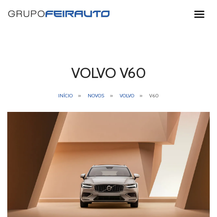
Horário de
Funcionamento
VOLVO V60
VENDAS:
INÍCIO
NOVOS
VOLVO
V60
Segunda a Sexta:
Sábado:
PÓS-VENDA E PEÇAS:
Segunda a Sexta:
*Exceto de 15 jul a 15 set e feriados.
Santa Maria da Feira