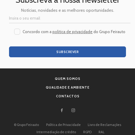
Notícias, novidades e as melhores oportunidades.
Concordo com a
politica de privacidade
do Grupo Feirauto
SUBSCREVER
QUEM SOMOS
QUALIDADE E AMBIENTE
CONTACTOS
©
Grupo Feirauto
Política de Privacidade
Livro de Reclamações
Intermediação de crédito
RGPD
RAL