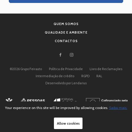
QUEM SOMOS
Tel.:
QUALIDADE E AMBIENTE
Fax:
Email:
feirauto@feirauto.pt
CONTACTOS
Tel.:
Fax:
©
2026
Grupo Feirauto
Política de Privacidade
Livro de Reclamações
Email:
martinsdesa@feirauto.pt
Intermediação de crédito
RGPD
RAL
Desenvolvido por Lendarius
Tel.:
Fax:
Email:
martinsdesa@feirauto.pt
Your experience on this site will be improved by allowing cookies.
Saiba mais.
Allow cookies
Aveiro