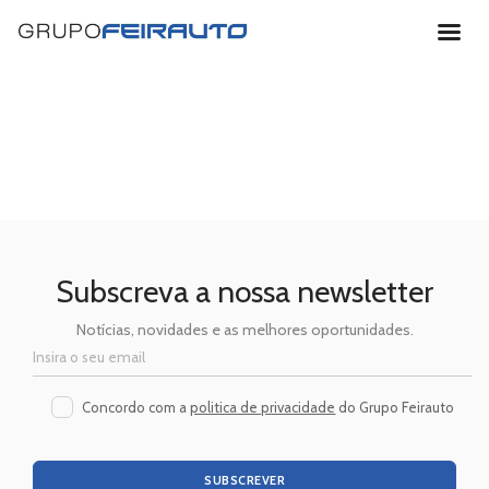
Horário de
Funcionamento
VENDAS:
Segunda a Sexta:
Sábado:
Subscreva a nossa newsletter
PÓS-VENDA E PEÇAS:
Notícias, novidades e as melhores oportunidades.
Segunda a Sexta:
*Exceto de 15 jul a 15 set e feriados.
Concordo com a
politica de privacidade
do Grupo Feirauto
Santa Maria da Feira
SUBSCREVER